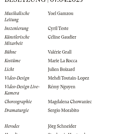
Musikalische
Yoel Gamzou
Leitung
Inszenierung
Cyril Teste
Künstlerische
Céline Gaudier
Mitarbeit
Bühne
Valérie Grall
Kostüme
Marie La Rocca
Licht
Julien Boizard
Video-Design
Mehdi Toutain-Lopez
Video-Design Live-
Rémy Nguyen
Kamera
Choreographie
Magdalena Chowaniec
Dramaturgie
Sergio Morabito
Herodes
Jörg Schneider