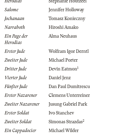
Herodias
Stephanie Houtzeel
Salome
Jennifer Holloway
Jochanaan
Tomasz Konieczny
Narraboth
Hiroshi Amako
Ein Page der
Alma Neuhaus
Herodias
Erster Jude
Wolfram Igor Derntl
Zweiter Jude
Michael Porter
1
Dritter Jude
Devin Eatmon
Vierter Jude
Daniel Jenz
Fünfter Jude
Dan Paul Dumitrescu
Erster Nazarener
Clemens Unterreiner
Zweiter Nazarener
Jusung Gabriel Park
Erster Soldat
Ivo Stanchev
2
Zweiter Soldat
Simonas Strazdas
Ein Cappadocier
Michael Wilder