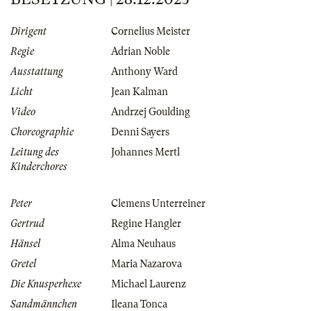
Dirigent
Cornelius Meister
Regie
Adrian Noble
Ausstattung
Anthony Ward
Licht
Jean Kalman
Video
Andrzej Goulding
Choreographie
Denni Sayers
Leitung des
Johannes Mertl
Kinderchores
Peter
Clemens Unterreiner
Gertrud
Regine Hangler
Hänsel
Alma Neuhaus
Gretel
Maria Nazarova
Die Knusperhexe
Michael Laurenz
Sandmännchen
Ileana Tonca