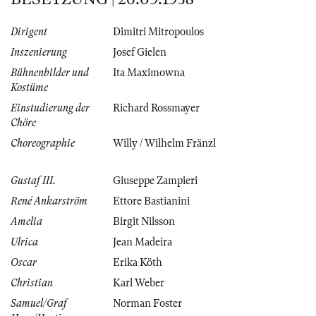
Dirigent
Dimitri Mitropoulos
Inszenierung
Josef Gielen
Bühnenbilder und
Ita Maximowna
Kostüme
Einstudierung der
Richard Rossmayer
Chöre
Choreographie
Willy / Wilhelm Fränzl
Gustaf III.
Giuseppe Zampieri
René Ankarström
Ettore Bastianini
Amelia
Birgit Nilsson
Ulrica
Jean Madeira
Oscar
Erika Köth
Christian
Karl Weber
Samuel/Graf
Norman Foster