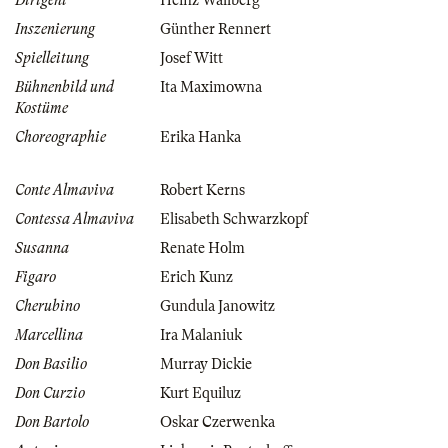
Dirigent
Heinz Wallberg
Inszenierung
Günther Rennert
Spielleitung
Josef Witt
Bühnenbild und
Ita Maximowna
Kostüme
Choreographie
Erika Hanka
Conte Almaviva
Robert Kerns
Contessa Almaviva
Elisabeth Schwarzkopf
Susanna
Renate Holm
Figaro
Erich Kunz
Cherubino
Gundula Janowitz
Marcellina
Ira Malaniuk
Don Basilio
Murray Dickie
Don Curzio
Kurt Equiluz
Don Bartolo
Oskar Czerwenka