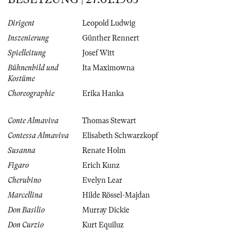
Dirigent
Leopold Ludwig
Inszenierung
Günther Rennert
Spielleitung
Josef Witt
Bühnenbild und
Ita Maximowna
Kostüme
Choreographie
Erika Hanka
Conte Almaviva
Thomas Stewart
Contessa Almaviva
Elisabeth Schwarzkopf
Susanna
Renate Holm
Figaro
Erich Kunz
Cherubino
Evelyn Lear
Marcellina
Hilde Rössel-Majdan
Don Basilio
Murray Dickie
Don Curzio
Kurt Equiluz