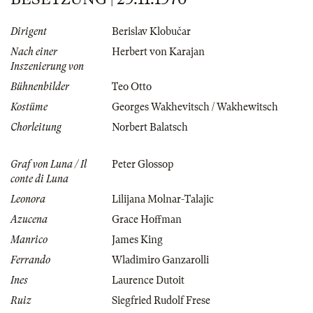
Dirigent
Berislav Klobučar
Nach einer
Herbert von Karajan
Inszenierung von
Bühnenbilder
Teo Otto
Kostüme
Georges Wakhevitsch / Wakhewitsch
Chorleitung
Norbert Balatsch
Graf von Luna / Il
Peter Glossop
conte di Luna
Leonora
Lilijana Molnar-Talajic
Azucena
Grace Hoffman
Manrico
James King
Ferrando
Wladimiro Ganzarolli
Ines
Laurence Dutoit
Ruiz
Siegfried Rudolf Frese