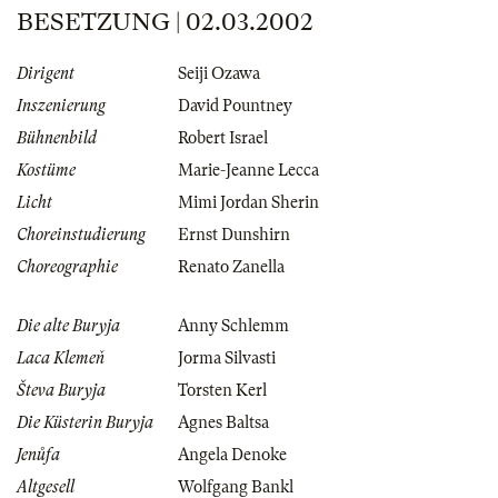
BESETZUNG | 02.03.2002
Dirigent
Seiji Ozawa
Inszenierung
David Pountney
Bühnenbild
Robert Israel
Kostüme
Marie-Jeanne Lecca
Licht
Mimi Jordan Sherin
Choreinstudierung
Ernst Dunshirn
Choreographie
Renato Zanella
Die alte Buryja
Anny Schlemm
Laca Klemeň
Jorma Silvasti
Števa Buryja
Torsten Kerl
Die Küsterin Buryja
Agnes Baltsa
Jenůfa
Angela Denoke
Altgesell
Wolfgang Bankl