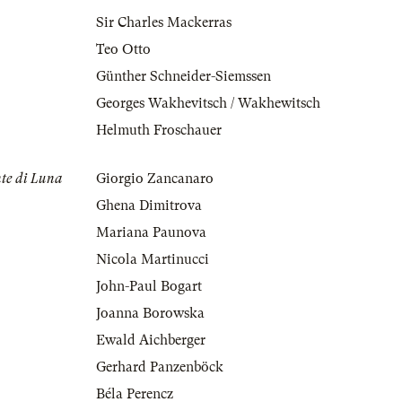
Sir Charles Mackerras
Teo Otto
Günther Schneider-Siemssen
Georges Wakhevitsch / Wakhewitsch
Helmuth Froschauer
nte di Luna
Giorgio Zancanaro
Ghena Dimitrova
Mariana Paunova
Nicola Martinucci
John-Paul Bogart
Joanna Borowska
Ewald Aichberger
Gerhard Panzenböck
Béla Perencz