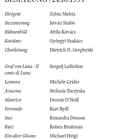
Dirigent
Zubin Mehta
Inszenierung
István Szabó
Bühnenbild
Attila Kovács
Kostüme
Györgyi Szakács
Chorleitung
Dietrich D. Gerpheide
Graf von Luna / Il
Sergeij Leiferkus
conte di Luna
Leonora
Michèle Crider
Azucena
Stefania Toczyska
Manrico
Dennis O'Neill
Ferrando
Kurt Rydl
Ines
Ruxandra Donose
Ruiz
Ruben Broitman
Ein alter Gitano
Michael Heigl