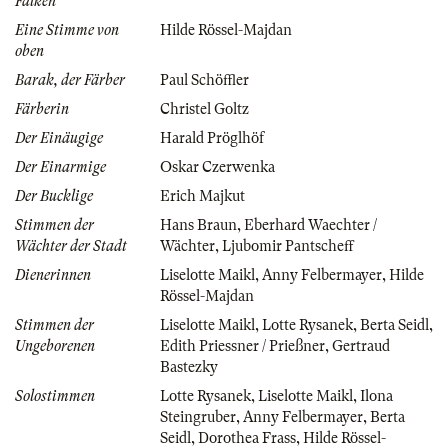
Falken
Eine Stimme von
Hilde Rössel-Majdan
oben
Barak, der Färber
Paul Schöffler
Färberin
Christel Goltz
Der Einäugige
Harald Pröglhöf
Der Einarmige
Oskar Czerwenka
Der Bucklige
Erich Majkut
Stimmen der
Hans Braun
,
Eberhard Waechter /
Wächter der Stadt
Wächter
,
Ljubomir Pantscheff
Dienerinnen
Liselotte Maikl
,
Anny Felbermayer
,
Hilde
Rössel-Majdan
Stimmen der
Liselotte Maikl
,
Lotte Rysanek
,
Berta Seidl
,
Ungeborenen
Edith Priessner / Prießner
,
Gertraud
Bastezky
Solostimmen
Lotte Rysanek
,
Liselotte Maikl
,
Ilona
Steingruber
,
Anny Felbermayer
,
Berta
Seidl
,
Dorothea Frass
,
Hilde Rössel-