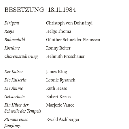
BESETZUNG | 18.11.1984
Dirigent
Christoph von Dohnányi
Regie
Helge Thoma
Bühnenbild
Günther Schneider-Siemssen
Kostüme
Ronny Reiter
Choreinstudierung
Helmuth Froschauer
Der Kaiser
James King
Die Kaiserin
Leonie Rysanek
Die Amme
Ruth Hesse
Geisterbote
Robert Kerns
Ein Hüter der
Marjorie Vance
Schwelle des Tempels
Stimme eines
Ewald Aichberger
Jünglings