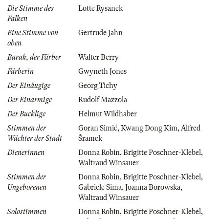
Die Stimme des
Lotte Rysanek
Falken
Eine Stimme von
Gertrude Jahn
oben
Barak, der Färber
Walter Berry
Färberin
Gwyneth Jones
Der Einäugige
Georg Tichy
Der Einarmige
Rudolf Mazzola
Der Bucklige
Helmut Wildhaber
Stimmen der
Goran Simić
,
Kwang Dong Kim
,
Alfred
Wächter der Stadt
Šramek
Dienerinnen
Donna Robin
,
Brigitte Poschner-Klebel
,
Waltraud Winsauer
Stimmen der
Donna Robin
,
Brigitte Poschner-Klebel
,
Ungeborenen
Gabriele Sima
,
Joanna Borowska
,
Waltraud Winsauer
Solostimmen
Donna Robin
,
Brigitte Poschner-Klebel
,