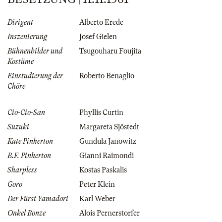
Dirigent
Alberto Erede
Inszenierung
Josef Gielen
Bühnenbilder und
Tsugouharu Foujita
Kostüme
Einstudierung der
Roberto Benaglio
Chöre
Cio-Cio-San
Phyllis Curtin
Suzuki
Margareta Sjöstedt
Kate Pinkerton
Gundula Janowitz
B.F. Pinkerton
Gianni Raimondi
Sharpless
Kostas Paskalis
Goro
Peter Klein
Der Fürst Yamadori
Karl Weber
Onkel Bonze
Alois Pernerstorfer