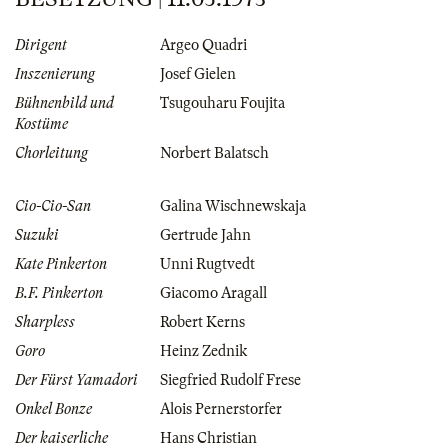
Dirigent
Argeo Quadri
Inszenierung
Josef Gielen
Bühnenbild und
Tsugouharu Foujita
Kostüme
Chorleitung
Norbert Balatsch
Cio-Cio-San
Galina Wischnewskaja
Suzuki
Gertrude Jahn
Kate Pinkerton
Unni Rugtvedt
B.F. Pinkerton
Giacomo Aragall
Sharpless
Robert Kerns
Goro
Heinz Zednik
Der Fürst Yamadori
Siegfried Rudolf Frese
Onkel Bonze
Alois Pernerstorfer
Der kaiserliche
Hans Christian