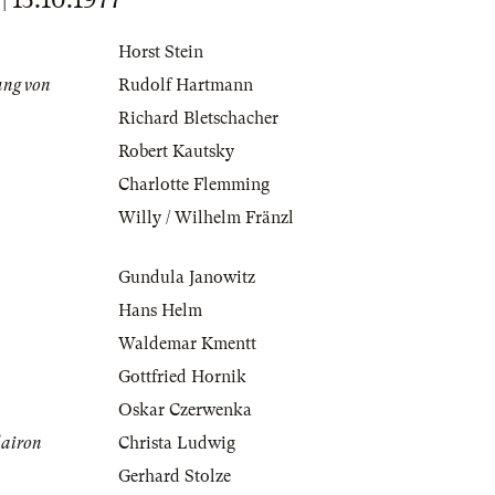
Horst Stein
ung von
Rudolf Hartmann
Richard Bletschacher
Robert Kautsky
Charlotte Flemming
Willy / Wilhelm Fränzl
Gundula Janowitz
Hans Helm
Waldemar Kmentt
Gottfried Hornik
Oskar Czerwenka
lairon
Christa Ludwig
Gerhard Stolze