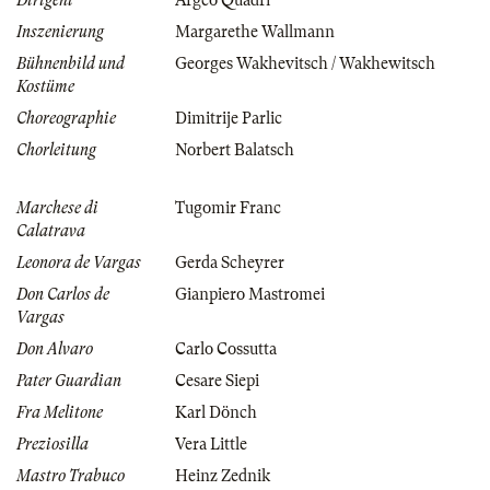
Dirigent
Argeo Quadri
Inszenierung
Margarethe Wallmann
Bühnenbild und
Georges Wakhevitsch / Wakhewitsch
Kostüme
Choreographie
Dimitrije Parlic
Chorleitung
Norbert Balatsch
Marchese di
Tugomir Franc
Calatrava
Leonora de Vargas
Gerda Scheyrer
Don Carlos de
Gianpiero Mastromei
Vargas
Don Alvaro
Carlo Cossutta
Pater Guardian
Cesare Siepi
Fra Melitone
Karl Dönch
Preziosilla
Vera Little
Mastro Trabuco
Heinz Zednik