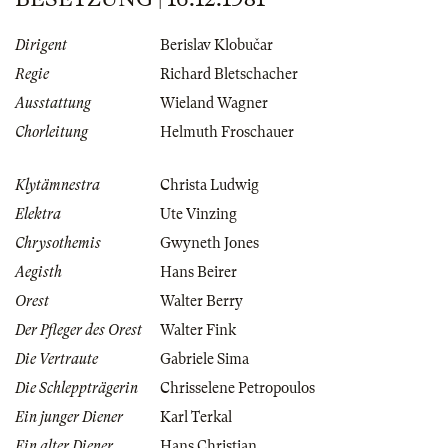
Dirigent
Berislav Klobučar
Regie
Richard Bletschacher
Ausstattung
Wieland Wagner
Chorleitung
Helmuth Froschauer
Klytämnestra
Christa Ludwig
Elektra
Ute Vinzing
Chrysothemis
Gwyneth Jones
Aegisth
Hans Beirer
Orest
Walter Berry
Der Pfleger des Orest
Walter Fink
Die Vertraute
Gabriele Sima
Die Schleppträgerin
Chrisselene Petropoulos
Ein junger Diener
Karl Terkal
Ein alter Diener
Hans Christian