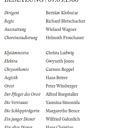
Dirigent
Berislav Klobučar
Regie
Richard Bletschacher
Ausstattung
Wieland Wagner
Choreinstudierung
Helmuth Froschauer
Klytämnestra
Christa Ludwig
Elektra
Gwyneth Jones
Chrysothemis
Carmen Reppel
Aegisth
Hans Beirer
Orest
Peter Wimberger
Der Pfleger des Orest
Alfred Burgstaller
Die Vertraute
Yasmina Simonida
Die Schleppträgerin
Margarethe Bence
Ein junger Diener
Wilfried Gahmlich
Ein alter Diener
Hans Christian