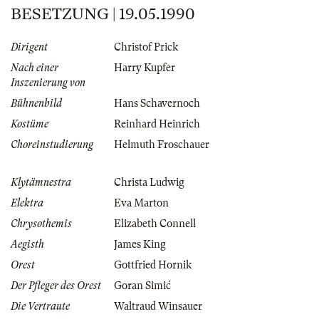
BESETZUNG | 19.05.1990
Dirigent
Christof Prick
Nach einer
Harry Kupfer
Inszenierung von
Bühnenbild
Hans Schavernoch
Kostüme
Reinhard Heinrich
Choreinstudierung
Helmuth Froschauer
Klytämnestra
Christa Ludwig
Elektra
Eva Marton
Chrysothemis
Elizabeth Connell
Aegisth
James King
Orest
Gottfried Hornik
Der Pfleger des Orest
Goran Simić
Die Vertraute
Waltraud Winsauer