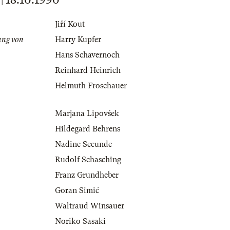
Jiří Kout
ung von
Harry Kupfer
Hans Schavernoch
Reinhard Heinrich
Helmuth Froschauer
Marjana Lipovšek
Hildegard Behrens
Nadine Secunde
Rudolf Schasching
Franz Grundheber
Goran Simić
Waltraud Winsauer
Noriko Sasaki