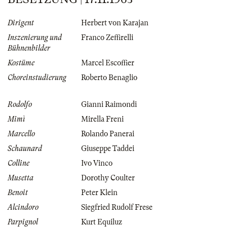
Dirigent
Herbert von Karajan
Inszenierung und
Franco Zeffirelli
Bühnenbilder
Kostüme
Marcel Escoffier
Choreinstudierung
Roberto Benaglio
Rodolfo
Gianni Raimondi
Mimì
Mirella Freni
Marcello
Rolando Panerai
Schaunard
Giuseppe Taddei
Colline
Ivo Vinco
Musetta
Dorothy Coulter
Benoit
Peter Klein
Alcindoro
Siegfried Rudolf Frese
Parpignol
Kurt Equiluz