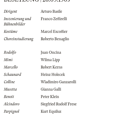
Dirigent
Arturo Basile
Inszenierung und
Franco Zeffirelli
Bühnenbilder
Kostüme
Marcel Escoffier
Choreinstudierung
Roberto Benaglio
Rodolfo
Juan Oncina
Mimì
Wilma Lipp
Marcello
Robert Kerns
Schaunard
Heinz Holecek
Colline
Wladimiro Ganzarolli
Musetta
Gianna Galli
Benoit
Peter Klein
Alcindoro
Siegfried Rudolf Frese
Parpignol
Kurt Equiluz