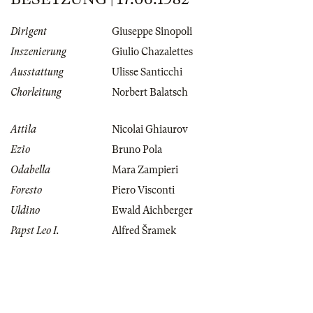
Dirigent
Giuseppe Sinopoli
Inszenierung
Giulio Chazalettes
Ausstattung
Ulisse Santicchi
Chorleitung
Norbert Balatsch
Attila
Nicolai Ghiaurov
Ezio
Bruno Pola
Odabella
Mara Zampieri
Foresto
Piero Visconti
Uldino
Ewald Aichberger
Papst Leo I.
Alfred Šramek