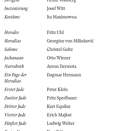
Dirigent
Heinz Wallberg
Inszenierung
Josef Witt
Kostüme
Ita Maximowna
Herodes
Fritz Uhl
Herodias
Georgine von Milinković
Salome
Christel Goltz
Jochanaan
Otto Wiener
Narraboth
Anton Dermota
Ein Page der
Dagmar Hermann
Herodias
Erster Jude
Peter Klein
Zweiter Jude
Fritz Sperlbauer
Dritter Jude
Kurt Equiluz
Vierter Jude
Erich Majkut
Fünfter Jude
Ludwig Welter