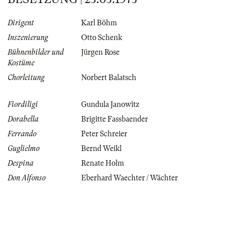
Dirigent
Karl Böhm
Inszenierung
Otto Schenk
Bühnenbilder und
Jürgen Rose
Kostüme
Chorleitung
Norbert Balatsch
Fiordiligi
Gundula Janowitz
Dorabella
Brigitte Fassbaender
Ferrando
Peter Schreier
Guglielmo
Bernd Weikl
Despina
Renate Holm
Don Alfonso
Eberhard Waechter / Wächter