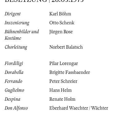
Dirigent
Karl Böhm
Inszenierung
Otto Schenk
Bühnenbilder und
Jürgen Rose
Kostüme
Chorleitung
Norbert Balatsch
Fiordiligi
Pilar Lorengar
Dorabella
Brigitte Fassbaender
Ferrando
Peter Schreier
Guglielmo
Hans Helm
Despina
Renate Holm
Don Alfonso
Eberhard Waechter / Wächter