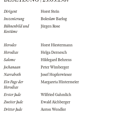
Dirigent
Horst Stein
Inszenierung
Boleslaw Barlog
Bühnenbild und
Jürgen Rose
Kostüme
Herodes
Horst Hiestermann
Herodias
Helga Dernesch
Salome
Hildegard Behrens
Jochanaan
Peter Wimberger
Narraboth
Josef Hopferwieser
Ein Page der
Margareta Hintermeier
Herodias
Erster Jude
Wilfried Gahmlich
Zweiter Jude
Ewald Aichberger
Dritter Jude
Anton Wendler