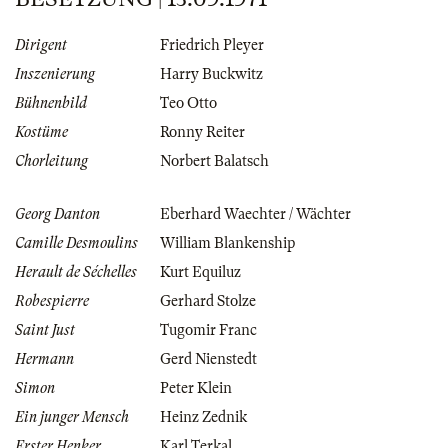
Dirigent
Friedrich Pleyer
Inszenierung
Harry Buckwitz
Bühnenbild
Teo Otto
Kostüme
Ronny Reiter
Chorleitung
Norbert Balatsch
Georg Danton
Eberhard Waechter / Wächter
Camille Desmoulins
William Blankenship
Herault de Séchelles
Kurt Equiluz
Robespierre
Gerhard Stolze
Saint Just
Tugomir Franc
Hermann
Gerd Nienstedt
Simon
Peter Klein
Ein junger Mensch
Heinz Zednik
Erster Henker
Karl Terkal