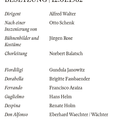
Dirigent
Alfred Walter
Nach einer
Otto Schenk
Inszenierung von
Bühnenbilder und
Jürgen Rose
Kostüme
Chorleitung
Norbert Balatsch
Fiordiligi
Gundula Janowitz
Dorabella
Brigitte Fassbaender
Ferrando
Francisco Araiza
Guglielmo
Hans Helm
Despina
Renate Holm
Don Alfonso
Eberhard Waechter / Wächter