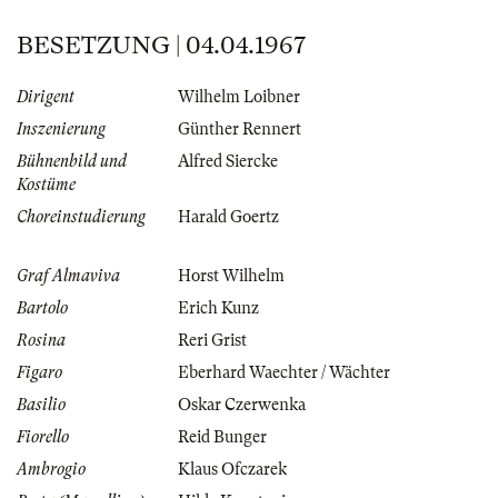
BESETZUNG | 04.04.1967
Dirigent
Wilhelm Loibner
Inszenierung
Günther Rennert
Bühnenbild und
Alfred Siercke
Kostüme
Choreinstudierung
Harald Goertz
Graf Almaviva
Horst Wilhelm
Bartolo
Erich Kunz
Rosina
Reri Grist
Figaro
Eberhard Waechter / Wächter
Basilio
Oskar Czerwenka
Fiorello
Reid Bunger
Ambrogio
Klaus Ofczarek