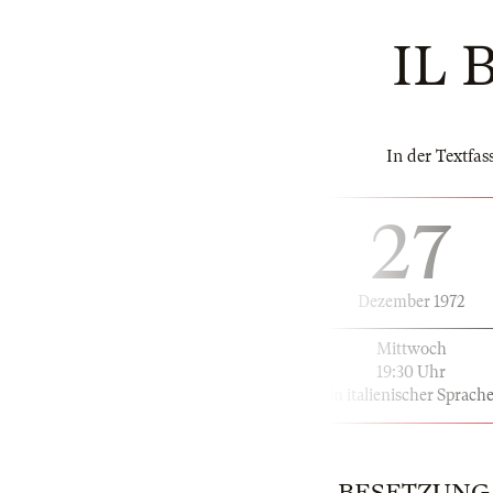
IL 
In der Textfa
27
Dezember 1972
Mittwoch
19:30 Uhr
in italienischer Sprach
BESETZUNG | 