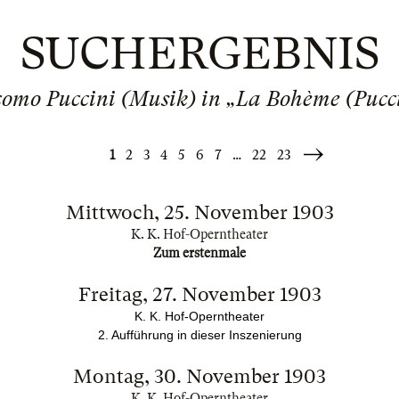
SUCHERGEBNIS
omo Puccini (Musik) in „La Bohème (Pucc
1
2
3
4
5
6
7
…
22
23
Weiter
»
Mittwoch, 25. November 1903
K. K. Hof-Operntheater
Zum erstenmale
Freitag, 27. November 1903
K. K. Hof-Operntheater
2.
Aufführung in dieser Inszenierung
Montag, 30. November 1903
K. K. Hof-Operntheater