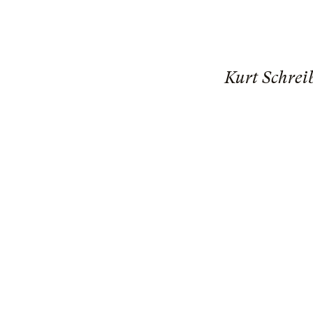
Kurt Schrei