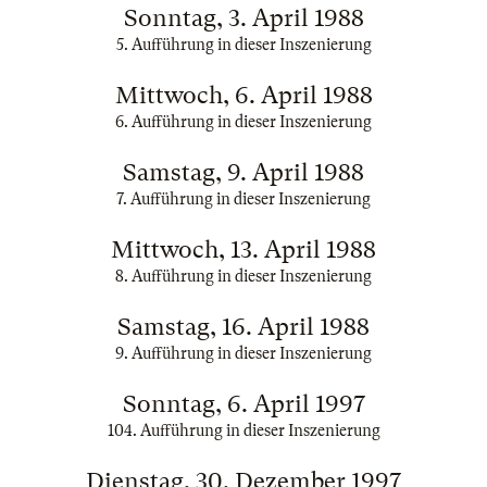
Sonntag, 3. April 1988
5. Aufführung in dieser Inszenierung
Mittwoch, 6. April 1988
6. Aufführung in dieser Inszenierung
Samstag, 9. April 1988
7. Aufführung in dieser Inszenierung
Mittwoch, 13. April 1988
8. Aufführung in dieser Inszenierung
Samstag, 16. April 1988
9. Aufführung in dieser Inszenierung
Sonntag, 6. April 1997
104. Aufführung in dieser Inszenierung
Dienstag, 30. Dezember 1997