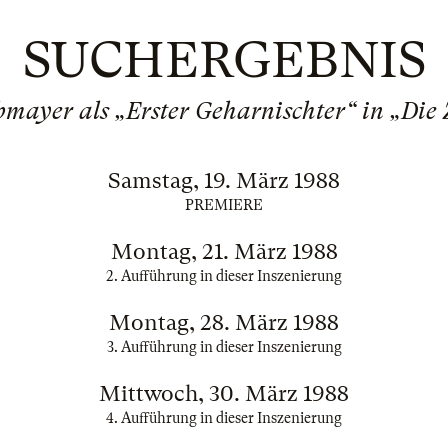
SUCHERGEBNIS
bmayer als „Erster Geharnischter“ in „Die 
Samstag, 19. März 1988
PREMIERE
Montag, 21. März 1988
2. Aufführung in dieser Inszenierung
Montag, 28. März 1988
3. Aufführung in dieser Inszenierung
Mittwoch, 30. März 1988
4. Aufführung in dieser Inszenierung