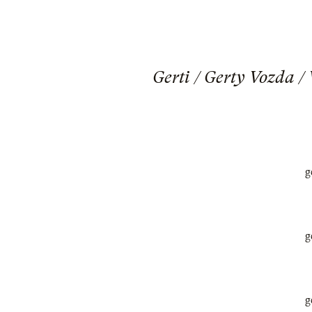
Gerti / Gerty Vozda /
g
g
g