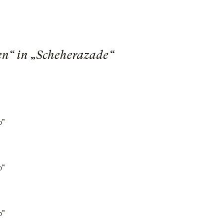
nen“ in „Scheherazade“
b"
b"
b"