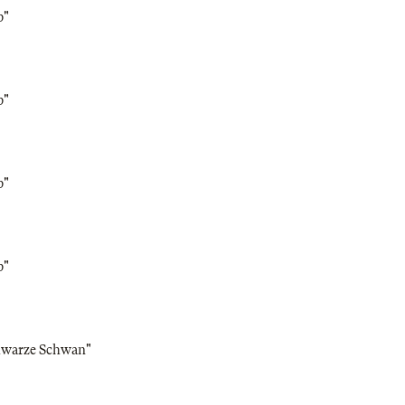
b"
b"
b"
b"
chwarze Schwan"