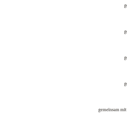
g
g
g
g
gemeinsam mit 