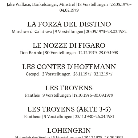
Jake Wallace, Bänkelsänger, Minstrel | 18 Vorstellungen |
23.05.1976
–
04.03.1979
LA FORZA DEL DESTINO
Marchese di Calatrava | 9 Vorstellungen |
20.09.1975
–
28.02.1982
LE NOZZE DI FIGARO
Don Bartolo | 50 Vorstellungen |
12.12.1979
–
25.09.1998
LES CONTES D'HOFFMANN
Crespel | 2 Vorstellungen |
28.11.1975
–
02.12.1975
LES TROYENS
Panthée | 9 Vorstellungen |
17.10.1976
–
30.09.1979
LES TROYENS (AKTE 3-5)
Pantheus | 5 Vorstellungen |
23.11.1980
–
26.04.1981
LOHENGRIN
Heinrich der Vogler | 6 Vorstellungen |
25.12.1978
–
28.09.1991