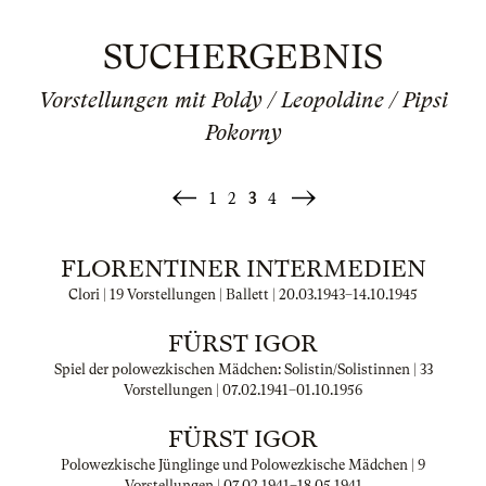
SUCHERGEBNIS
Vorstellungen mit Poldy / Leopoldine / Pipsi
Pokorny
1
2
3
4
«
Weiter
Zurück
»
FLORENTINER INTERMEDIEN
Clori | 19 Vorstellungen | Ballett |
20.03.1943
–
14.10.1945
FÜRST IGOR
Spiel der polowezkischen Mädchen: Solistin/Solistinnen | 33
Vorstellungen |
07.02.1941
–
01.10.1956
FÜRST IGOR
Polowezkische Jünglinge und Polowezkische Mädchen | 9
Vorstellungen |
07.02.1941
–
18.05.1941