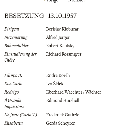
Vorige
Nächste
BESETZUNG | 13.10.1957
Dirigent
Berislav Klobučar
Inszenierung
Alfred Jerger
Bühnenbilder
Robert Kautsky
Einstudierung der
Richard Rossmayer
Chöre
Filippo II.
Endre Koréh
Don Carlo
Ivo Židek
Rodrigo
Eberhard Waechter / Wächter
Il Grande
Edmond Hurshell
Inquisitore
Un frate (Carlo V.)
Frederick Guthrie
Elisabetta
Gerda Scheyrer