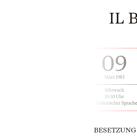
IL 
09
März 1983
Mittwoch
19:30 Uhr
in italienischer Sprach
BESETZUNG | 