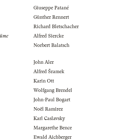
Giuseppe Patané
Günther Rennert
Richard Bletschacher
tüme
Alfred Siercke
Norbert Balatsch
John Aler
Alfred Šramek
Karin Ott
Wolfgang Brendel
John-Paul Bogart
Noël Ramirez
Karl Caslavsky
Margarethe Bence
Ewald Aichberger