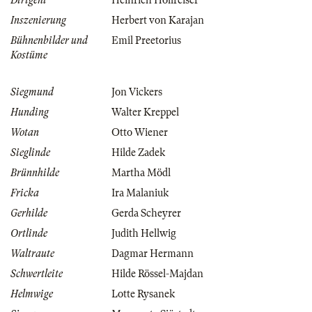
Dirigent
Heinrich Hollreiser
Inszenierung
Herbert von Karajan
Bühnenbilder und
Emil Preetorius
Kostüme
Siegmund
Jon Vickers
Hunding
Walter Kreppel
Wotan
Otto Wiener
Sieglinde
Hilde Zadek
Brünnhilde
Martha Mödl
Fricka
Ira Malaniuk
Gerhilde
Gerda Scheyrer
Ortlinde
Judith Hellwig
Waltraute
Dagmar Hermann
Schwertleite
Hilde Rössel-Majdan
Helmwige
Lotte Rysanek