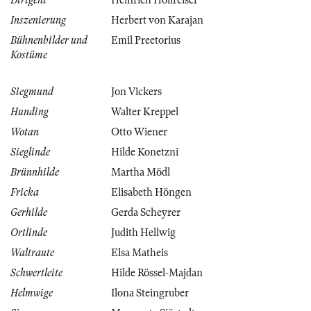
Dirigent
Heinrich Hollreiser
Inszenierung
Herbert von Karajan
Bühnenbilder und
Emil Preetorius
Kostüme
Siegmund
Jon Vickers
Hunding
Walter Kreppel
Wotan
Otto Wiener
Sieglinde
Hilde Konetzni
Brünnhilde
Martha Mödl
Fricka
Elisabeth Höngen
Gerhilde
Gerda Scheyrer
Ortlinde
Judith Hellwig
Waltraute
Elsa Matheis
Schwertleite
Hilde Rössel-Majdan
Helmwige
Ilona Steingruber