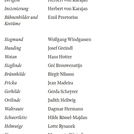
Dirigent
Herbert von Karajan
Inszenierung
Herbert von Karajan
Bühnenbilder und
Emil Preetorius
Kostüme
Siegmund
Wolfgang Windgassen
Hunding
Josef Greindl
Wotan
Hans Hotter
Sieglinde
Gré Brouwenstijn
Brünnhilde
Birgit Nilsson
Fricka
Jean Madeira
Gerhilde
Gerda Scheyrer
Ortlinde
Judith Hellwig
Waltraute
Dagmar Hermann
Schwertleite
Hilde Rössel-Majdan
Helmwige
Lotte Rysanek