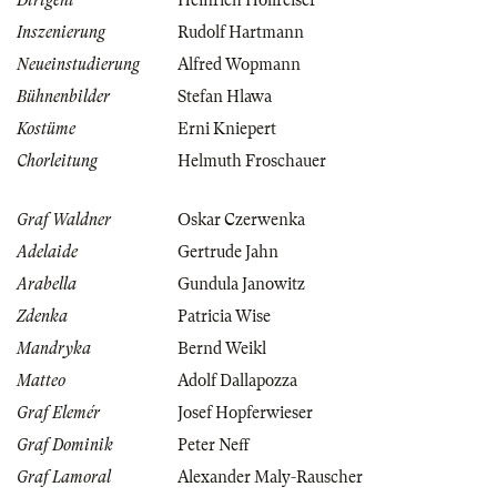
Dirigent
Heinrich Hollreiser
Inszenierung
Rudolf Hartmann
Neueinstudierung
Alfred Wopmann
Bühnenbilder
Stefan Hlawa
Kostüme
Erni Kniepert
Chorleitung
Helmuth Froschauer
Graf Waldner
Oskar Czerwenka
Adelaide
Gertrude Jahn
Arabella
Gundula Janowitz
Zdenka
Patricia Wise
Mandryka
Bernd Weikl
Matteo
Adolf Dallapozza
Graf Elemér
Josef Hopferwieser
Graf Dominik
Peter Neff
Graf Lamoral
Alexander Maly-Rauscher