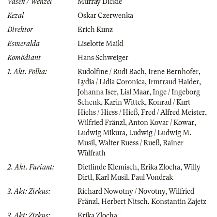
Vašek / Wenzel
Murray Dickie
Kezal
Oskar Czerwenka
Direktor
Erich Kunz
Esmeralda
Liselotte Maikl
Komödiant
Hans Schweiger
1. Akt. Polka:
Rudolfine / Rudi Bach
,
Irene Bernhofer
,
Lydia / Lidia Coronica
,
Irmtraud Haider
,
Johanna Iser
,
Lisl Maar
,
Inge / Ingeborg
Schenk
,
Karin Wittek
,
Konrad / Kurt
Hiehs / Hiess / Hieß
,
Fred / Alfred Meister
,
Wilfried Fränzl
,
Anton Kovar / Kowar
,
Ludwig Mikura
,
Ludwig / Ludwig M.
Musil
,
Walter Ruess / Rueß
,
Rainer
Wülfrath
2. Akt. Furiant:
Dietlinde Klemisch
,
Erika Zlocha
,
Willy
Dirtl
,
Karl Musil
,
Paul Vondrak
3. Akt: Zirkus:
Richard Nowotny / Novotny
,
Wilfried
Fränzl
,
Herbert Nitsch
,
Konstantin Zajetz
3. Akt: Zirkus:
Erika Zlocha