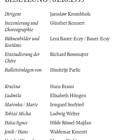
Dirigent
Jaroslaw Krombholc
Inszenierung und
Günther Rennert
Choreographie
Bühnenbilder und
Leni Bauer-Eczy / Bauer-Ecsy
Kostüme
Einstudierung der
Richard Rossmayer
Chöre
Balletteinlagen von
Dimitrije Parlic
Krušina
Hans Braun
Ludmila
Elisabeth Höngen
Mařenka / Marie
Irmgard Seefried
Tobiaš Mícha
Ludwig Welter
Háta/Agnes
Hilde Rössel-Majdan
Jeník / Hans
Waldemar Kmentt