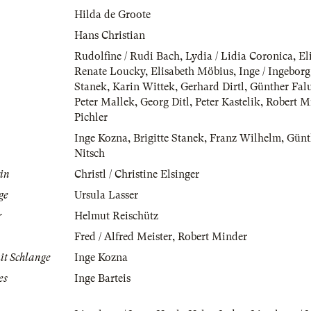
Hilda de Groote
Hans Christian
Rudolfine / Rudi Bach
,
Lydia / Lidia Coronica
,
El
Renate Loucky
,
Elisabeth Möbius
,
Inge / Ingebor
Stanek
,
Karin Wittek
,
Gerhard Dirtl
,
Günther Fal
Peter Mallek
,
Georg Ditl
,
Peter Kastelik
,
Robert M
Pichler
Inge Kozna
,
Brigitte Stanek
,
Franz Wilhelm
,
Günt
Nitsch
rin
Christl / Christine Elsinger
ge
Ursula Lasser
r
Helmut Reischütz
Fred / Alfred Meister
,
Robert Minder
mit Schlange
Inge Kozna
es
Inge Barteis