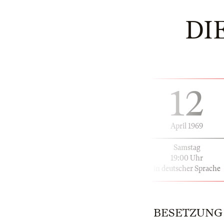
DI
12
April 1969
Samstag
19:00 Uhr
in deutscher Sprache
BESETZUNG | 