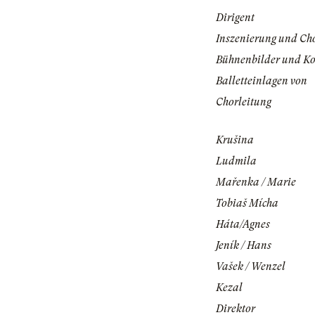
Dirigent
Inszenierung und Ch
Bühnenbilder und K
Balletteinlagen von
Chorleitung
Krušina
Ludmila
Mařenka / Marie
Tobiaš Mícha
Háta/Agnes
Jeník / Hans
Vašek / Wenzel
Kezal
Direktor