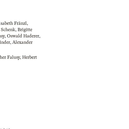
isabeth Fränzl
,
g Schenk
,
Brigitte
usy
,
Oswald Haderer
,
inder
,
Alexander
her Falusy
,
Herbert