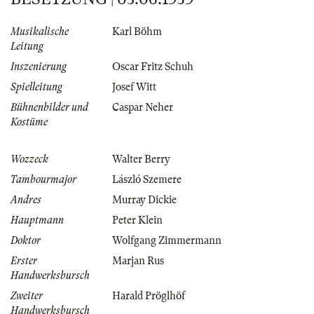
Musikalische
Karl Böhm
Leitung
Inszenierung
Oscar Fritz Schuh
Spielleitung
Josef Witt
Bühnenbilder und
Caspar Neher
Kostüme
Wozzeck
Walter Berry
Tambourmajor
László Szemere
Andres
Murray Dickie
Hauptmann
Peter Klein
Doktor
Wolfgang Zimmermann
Erster
Marjan Rus
Handwerksbursch
Zweiter
Harald Pröglhöf
Handwerksbursch