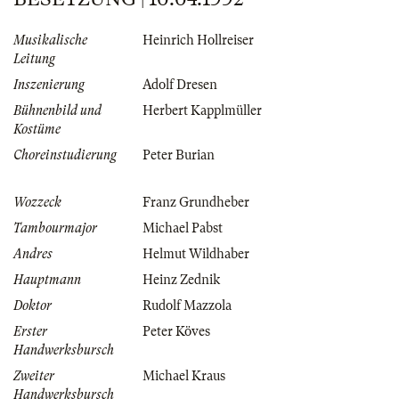
Musikalische
Heinrich Hollreiser
Leitung
Inszenierung
Adolf Dresen
Bühnenbild und
Herbert Kapplmüller
Kostüme
Choreinstudierung
Peter Burian
Wozzeck
Franz Grundheber
Tambourmajor
Michael Pabst
Andres
Helmut Wildhaber
Hauptmann
Heinz Zednik
Doktor
Rudolf Mazzola
Erster
Peter Köves
Handwerksbursch
Zweiter
Michael Kraus
Handwerksbursch