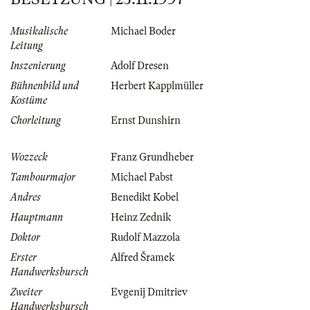
Musikalische
Michael Boder
Leitung
Inszenierung
Adolf Dresen
Bühnenbild und
Herbert Kapplmüller
Kostüme
Chorleitung
Ernst Dunshirn
Wozzeck
Franz Grundheber
Tambourmajor
Michael Pabst
Andres
Benedikt Kobel
Hauptmann
Heinz Zednik
Doktor
Rudolf Mazzola
Erster
Alfred Šramek
Handwerksbursch
Zweiter
Evgenij Dmitriev
Handwerksbursch