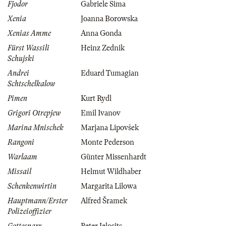
Fjodor
Gabriele Sima
Xenia
Joanna Borowska
Xenias Amme
Anna Gonda
Fürst Wassili
Heinz Zednik
Schujski
Andrei
Eduard Tumagian
Schtschelkalow
Pimen
Kurt Rydl
Grigori Otrepjew
Emil Ivanov
Marina Mnischek
Marjana Lipovšek
Rangoni
Monte Pederson
Warlaam
Günter Missenhardt
Missail
Helmut Wildhaber
Schenkenwirtin
Margarita Lilowa
Hauptmann/Erster
Alfred Šramek
Polizeioffizier