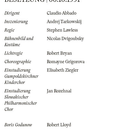
Dirigent
Claudio Abbado
Inszenierung
Andrej Tarkowskij
Regie
Stephen Lawless
Bühnenbild und
Nicolas Dvigoubsky
Kostüme
Lichtregie
Robert Bryan
Choreographie
Romayne Grigorova
Einstudierung
Elisabeth Ziegler
Gumpoldskirchner
Kinderchor
Einstudierung
Jan Rozehnal
Slowakischer
Philharmonischer
Chor
Boris Godunow
Robert Lloyd