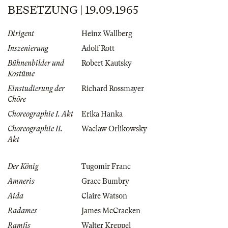
BESETZUNG | 19.09.1965
Dirigent
Heinz Wallberg
Inszenierung
Adolf Rott
Bühnenbilder und
Robert Kautsky
Kostüme
Einstudierung der
Richard Rossmayer
Chöre
Choreographie I. Akt
Erika Hanka
Choreographie II.
Waclaw Orlikowsky
Akt
Der König
Tugomir Franc
Amneris
Grace Bumbry
Aida
Claire Watson
Radames
James McCracken
Ramfis
Walter Kreppel