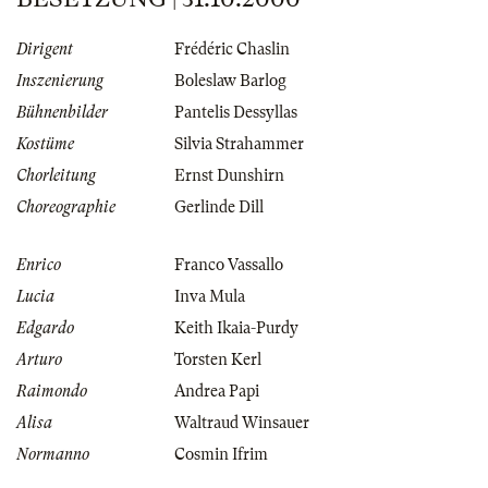
Dirigent
Frédéric Chaslin
Inszenierung
Boleslaw Barlog
Bühnenbilder
Pantelis Dessyllas
Kostüme
Silvia Strahammer
Chorleitung
Ernst Dunshirn
Choreographie
Gerlinde Dill
Enrico
Franco Vassallo
Lucia
Inva Mula
Edgardo
Keith Ikaia-Purdy
Arturo
Torsten Kerl
Raimondo
Andrea Papi
Alisa
Waltraud Winsauer
Normanno
Cosmin Ifrim