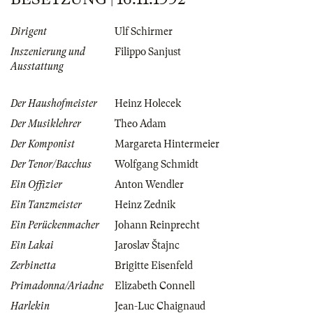
Dirigent
Ulf Schirmer
Inszenierung und
Filippo Sanjust
Ausstattung
Der Haushofmeister
Heinz Holecek
Der Musiklehrer
Theo Adam
Der Komponist
Margareta Hintermeier
Der Tenor/Bacchus
Wolfgang Schmidt
Ein Offizier
Anton Wendler
Ein Tanzmeister
Heinz Zednik
Ein Perückenmacher
Johann Reinprecht
Ein Lakai
Jaroslav Štajnc
Zerbinetta
Brigitte Eisenfeld
Primadonna/Ariadne
Elizabeth Connell
Harlekin
Jean-Luc Chaignaud